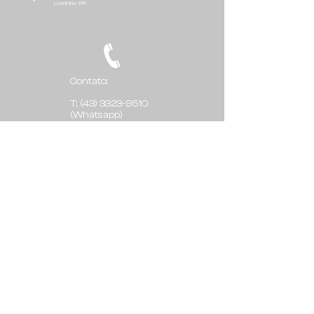
Londrina - PR
Contato:
T:
(43) 3323-9510
(Whatsapp)
comercial@ricotech.com.br
ricotechlondrina